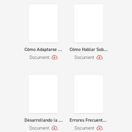
Cómo Adaptarse a un Nuevo Sentido de Normalidad (3/23/20210
Cómo Hablar Sobre la Ansiedad con sus Hijos
Document
Document
Desarrollando la Autoestima en Nuestros Hijos (10-26-20)
Errores Frecuentes en la Comunicación
Document
Document