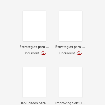
Estrategias para Estructura y Consistencia – Expectativas (9-2-20)
Estrategias para Manejar la Ansiedad
Document
Document
Habilidades para Mejorar la Atención en Casa (10-8-20)
Improving Self Care SPANISH